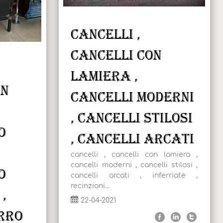
cancelli ,
cancelli con
lamiera ,
in
cancelli moderni
, cancelli stilosi
o
, cancelli arcati
cancelli , cancelli con lamiera ,
cancelli moderni , cancelli stilosi ,
o
cancelli arcati , inferriate ,
recinzioni...
,
22-04-2021
rro