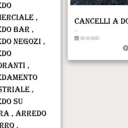
edo
erciale ,
Cancelli a 
do bar ,
...
30-01-2021
do negozi ,
edo
oranti ,
edamento
striale ,
do su
ra , arredo
rro ,