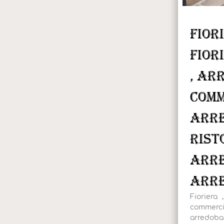
Fior
fior
, ar
comm
arr
rist
arre
arre
Fioriera 
commerci
arredobar 