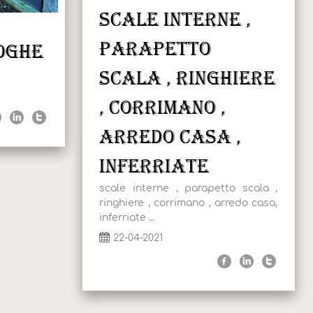
scale interne ,
parapetto
doghe
scala , ringhiere
, corrimano ,
arredo casa ,
inferriate
scale interne , parapetto scala ,
ringhiere , corrimano , arredo casa,
inferriate ...
22-04-2021