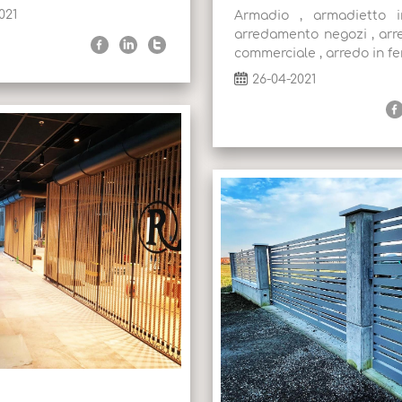
021
Armadio , armadietto i
arredamento negozi , ar
commerciale , arredo in fer
26-04-2021