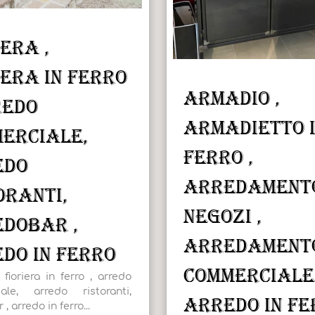
iera ,
iera in ferro
Armadio ,
redo
armadietto 
erciale,
ferro ,
edo
arredament
oranti,
negozi ,
dobar ,
arredament
do in ferro
commerciale 
, fioriera in ferro , arredo
ale, arredo ristoranti,
arredo in fe
, arredo in ferro...