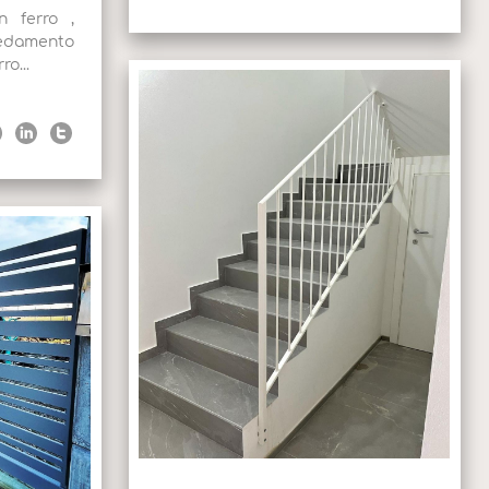
n ferro ,
redamento
ro...