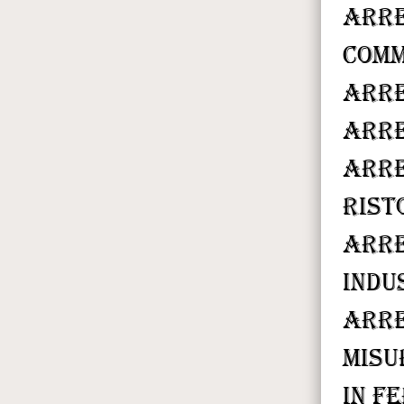
arr
comm
arre
arre
arr
rist
arr
indu
arre
misu
in fe